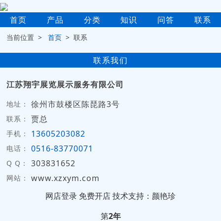
首页
产品
分类
知识
问答
联系
当前位置 >
首页
> 联系
联系我们
江苏翔宇展览展示服务有限公司
徐州市鼓楼区陈琵路3号
地址：
贾总
联系：
13605203082
手机：
0516-83770071
电话：
303831652
Q Q：
www.xzxym.com
网站：
网店登录
免费开店
技术支持：颜艳珍
第
2年