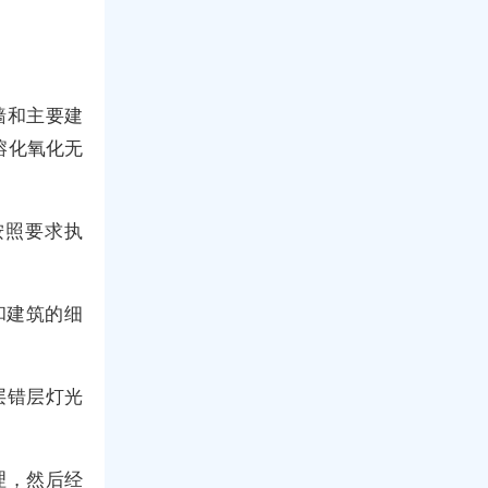
墙和主要建
熔化氧化无
按照要求执
和建筑的细
层错层灯光
理，然后经