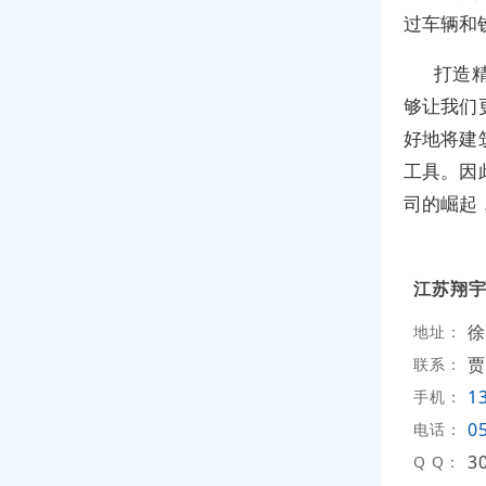
过车辆和
打造
够让我们
好地将建
工具。因
司的崛起
江苏翔
徐
地址：
贾
联系：
1
手机：
0
电话：
3
Q Q：