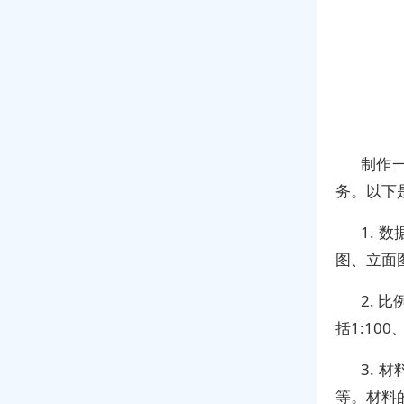
制作
务。以下
1.
图、立面
2. 
括1:10
3.
等。材料